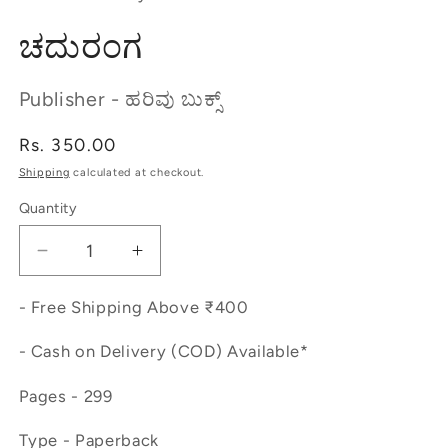
ಚದುರಂಗ
Publisher - ಹರಿವು ಬುಕ್ಸ್
Regular
Rs. 350.00
price
Shipping
calculated at checkout.
Quantity
Decrease
Increase
quantity
quantity
for
for
- Free Shipping Above ₹400
ಚದುರಂಗ
ಚದುರಂಗ
- Cash on Delivery (COD) Available*
Pages - 299
Type - Paperback