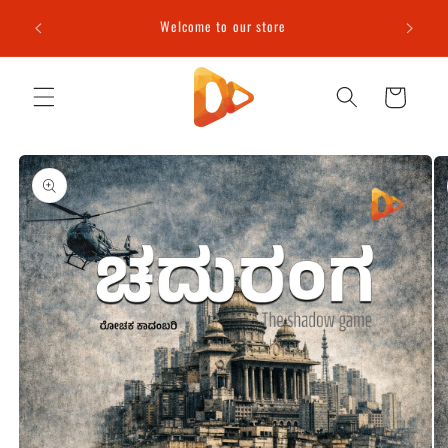
Skip to
e (T&C
Welcome to our store
content
Cart
Skip to
product
information