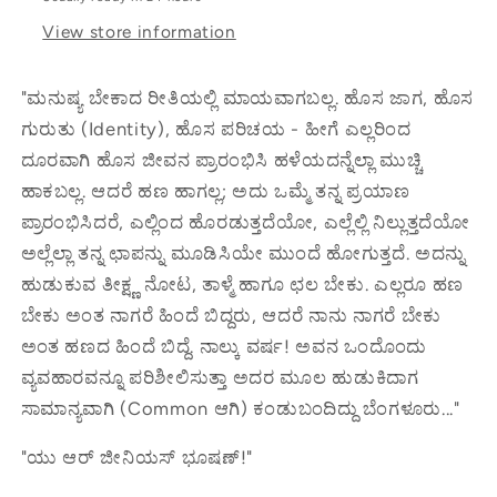
View store information
"ಮನುಷ್ಯ ಬೇಕಾದ ರೀತಿಯಲ್ಲಿ ಮಾಯವಾಗಬಲ್ಲ. ಹೊಸ ಜಾಗ, ಹೊಸ
ಗುರುತು (Identity), ಹೊಸ ಪರಿಚಯ - ಹೀಗೆ ಎಲ್ಲರಿಂದ
ದೂರವಾಗಿ ಹೊಸ ಜೀವನ ಪ್ರಾರಂಭಿಸಿ ಹಳೆಯದನ್ನೆಲ್ಲಾ ಮುಚ್ಚಿ
ಹಾಕಬಲ್ಲ. ಆದರೆ ಹಣ ಹಾಗಲ್ಲ; ಅದು ಒಮ್ಮೆ ತನ್ನ ಪ್ರಯಾಣ
ಪ್ರಾರಂಭಿಸಿದರೆ, ಎಲ್ಲಿಂದ ಹೊರಡುತ್ತದೆಯೋ, ಎಲ್ಲೆಲ್ಲಿ ನಿಲ್ಲುತ್ತದೆಯೋ
ಅಲ್ಲೆಲ್ಲಾ ತನ್ನ ಛಾಪನ್ನು ಮೂಡಿಸಿಯೇ ಮುಂದೆ ಹೋಗುತ್ತದೆ. ಅದನ್ನು
ಹುಡುಕುವ ತೀಕ್ಷ್ಣ ನೋಟ, ತಾಳ್ಮೆ ಹಾಗೂ ಛಲ ಬೇಕು. ಎಲ್ಲರೂ ಹಣ
ಬೇಕು ಅಂತ ನಾಗರೆ ಹಿಂದೆ ಬಿದ್ದರು, ಆದರೆ ನಾನು ನಾಗರೆ ಬೇಕು
ಅಂತ ಹಣದ ಹಿಂದೆ ಬಿದ್ದೆ. ನಾಲ್ಕು ವರ್ಷ! ಅವನ ಒಂದೊಂದು
ವ್ಯವಹಾರವನ್ನೂ ಪರಿಶೀಲಿಸುತ್ತಾ ಅದರ ಮೂಲ ಹುಡುಕಿದಾಗ
ಸಾಮಾನ್ಯವಾಗಿ (Common ಆಗಿ) ಕಂಡುಬಂದಿದ್ದು ಬೆಂಗಳೂರು..."
"ಯು ಆರ್ ಜೀನಿಯಸ್ ಭೂಷಣ್!"