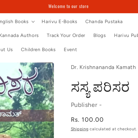
Welcome to our store
nglish Books
Harivu E-Books
Chanda Pustaka
Kannada Authors
Track Your Order
Blogs
Harivu Pub
ut Us
Children Books
Event
Dr. Krishnananda Kamath
ಸಸ್ಯ ಪರಿಸರ
Publisher -
Regular
Rs. 100.00
price
Shipping
calculated at checkout.