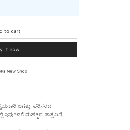
d to cart
y it now
oks New Shop
ಯಕಾರಿ ಜಗತ್ತು. ಪರಿಸರದ
 ಇವುಗಳಿಗೆ ಮಹತ್ವದ ಪಾತ್ರವಿದೆ.