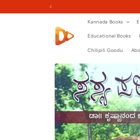
Skip to
content
Kannada Books
E
Educational Books
Chilipili Goodu
Abo
Skip to
product
information