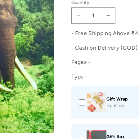
Quantity
Decrease
Increase
quantity
quantity
for
for
- Free Shipping Above ₹
ಸಸ್ಯ
ಸಸ್ಯ
- Cash on Delivery (COD) 
ಪರಿಸರ
ಪರಿಸರ
Pages -
Type -
Gift Wrap
Rs. 15.00
Gift Box