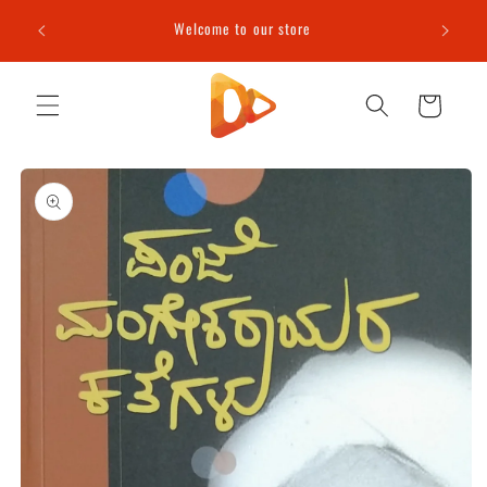
Skip to
e (T&C
Welcome to our store
content
Cart
Skip to
product
information