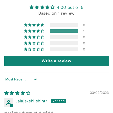
4.00 out of 5
Based on 1 review
0
1
0
0
0
Write a review
Sort by
03/02/2023
Jalajakshi shintri