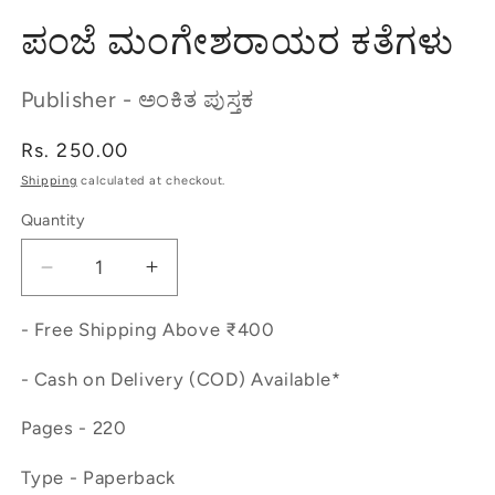
modal
ಪಂಜೆ ಮಂಗೇಶರಾಯರ ಕತೆಗಳು
Publisher - ಅಂಕಿತ ಪುಸ್ತಕ
Regular
Rs. 250.00
price
Shipping
calculated at checkout.
Quantity
Decrease
Increase
quantity
quantity
for
for
- Free Shipping Above ₹400
ಪಂಜೆ
ಪಂಜೆ
- Cash on Delivery (COD) Available*
ಮಂಗೇಶರಾಯರ
ಮಂಗೇಶರಾಯರ
ಕತೆಗಳು
ಕತೆಗಳು
Pages - 220
Type - Paperback