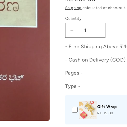
price
Shipping
calculated at checkout.
Quantity
Decrease
Increase
quantity
quantity
for
for
- Free Shipping Above ₹
ಕನ್ನಡಕ್ಕೆ
ಕನ್ನಡಕ್ಕೆ
- Cash on Delivery (COD) 
ಬೇಕು
ಬೇಕು
ಕನ್ನಡದ್ದೇ
ಕನ್ನಡದ್ದೇ
Pages -
ವ್ಯಾಕರಣ
ವ್ಯಾಕರಣ
Type -
Gift Wrap
Rs. 15.00