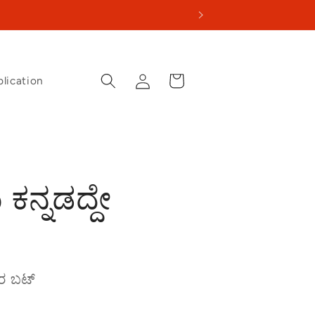
Log
Cart
lication
in
ು ಕನ್ನಡದ್ದೇ
ಕರ ಬಟ್