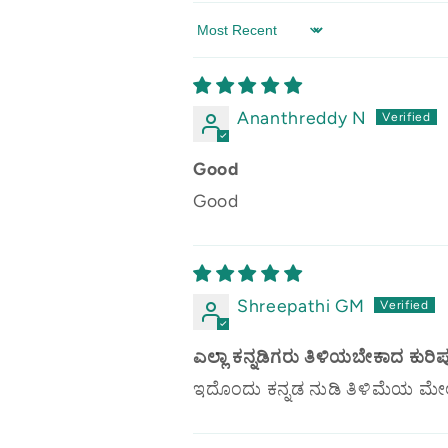
Sort by
Ananthreddy N
Good
Good
Shreepathi GM
ಎಲ್ಲಾ ಕನ್ನಡಿಗರು ತಿಳಿಯಬೇಕಾದ ಕುರಿಪ
ಇದೊಂದು ಕನ್ನಡ ನುಡಿ ತಿಳಿಮೆಯ ಮೇಲ್ಮಟ