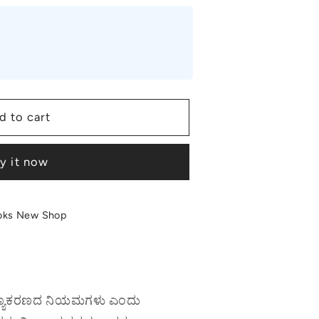
d to cart
y it now
oks New Shop
ನಡ ವ್ಯಾಕರಣದ ನಿಯಮಗಳು ಎಂದು