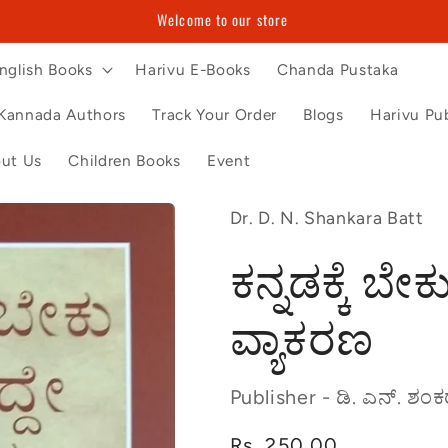
Welcome to our store
nglish Books
Harivu E-Books
Chanda Pustaka
Kannada Authors
Track Your Order
Blogs
Harivu Pub
ut Us
Children Books
Event
Dr. D. N. Shankara Batt
ಕನ್ನಡಕ್ಕೆ ಬೇಕ
ವ್ಯಾಕರಣ
Publisher - ಡಿ. ಎನ್. ಶಂ
Regular
Rs. 250.00