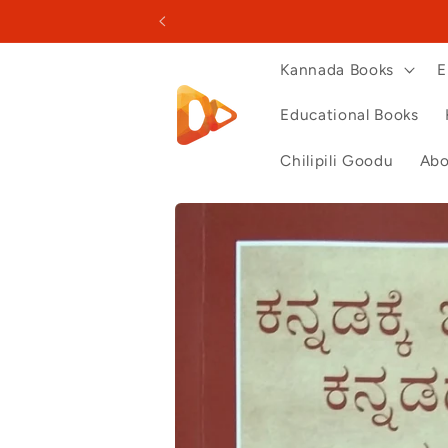
Skip to
content
Kannada Books
E
Educational Books
Chilipili Goodu
Abo
Skip to
product
information