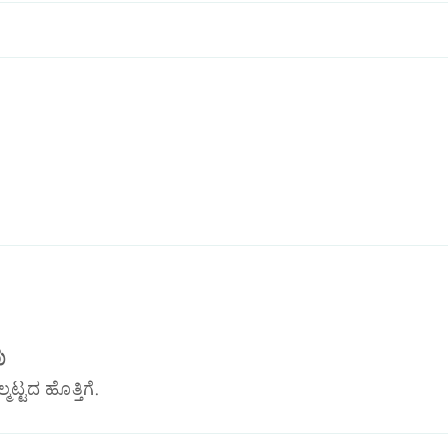
ು
್ಟದ ಹೊತ್ತಿಗೆ.