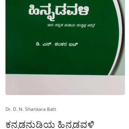
Open
media
1
Dr. D. N. Shankara Batt
in
modal
ಕನ್ನಡನುಡಿಯ ಹಿನ್ನಡವಳಿ