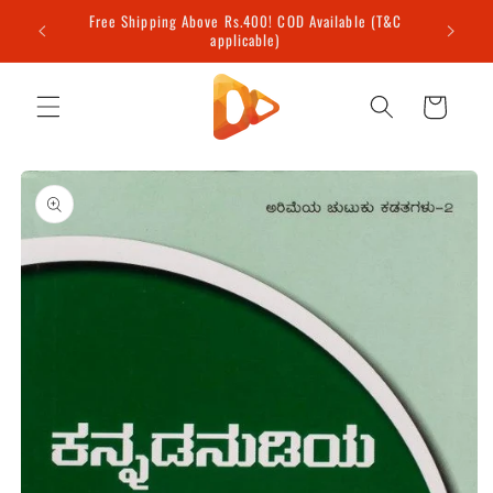
Skip to
Welcome to our store
content
Cart
Skip to
product
information